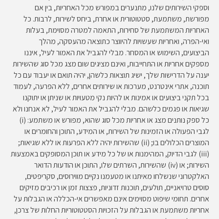
וספקי השירותים שלנו, מתנערים במפורש מכל האחריות, בין אם
מפורשת, משתמעת, סטטוטורית או אחרת, ביחס לשירות, לרבות. כל
האחריות המשתמעת של סחירות, התאמה למטרה מסוימת, בעלות
ואי-הפרה, ואחריות שעשויות להיווצר כתוצאה מהעסקה, מהלך
הביצועים, השימוש או המסחר. מבלי להגביל את האמור לעיל, איננו
מספקים אחריות או התחייבות, ואינם מציגים שום מצג מכל סוג שהשירות
יענה על הדרישות שלך, ישיג תוצאות כלשהן, יהיה תואם או יעבוד עם כל
תוכנה, אתרי אינטרנט, מערכות או שירותים אחרים, ללא הפרעה, לעמוד
בכל תקני ביצועים או אמינות או להיות נקי מטעויות או שניתן או יתוקנו
שגיאות או פגמים כלשהם. מבלי להגביל את האמור לעיל, לא אנחנו ולא
כל ספק נותנים מצג או אחריות מכל סוג שהוא, מפורש או משתמע: (i)
לגבי הפעולה או הזמינות של השירות, או המידע, התוכן והחומרים או
המוצרים הכלולים בו; (ii) שהשירות יהיה ללא הפרעות או ללא שגיאות;
(iii) לגבי הדיוק, המהימנות או של כל מידע או תוכן המסופקים באמצעות
השירות; או (iv) שהשירות, השרתים שלו, התוכן או הודעות הדואר
האלקטרוני שנשלחו מאיתנו או מטעמנו נקיים מווירוסים, סקריפטים,
סוסים טרויאניים, תולעים, תוכנות זדוניות, פצצות זמן או רכיבים מזיקים
אחרים. תחומי שיפוט מסוימים אינם מאפשרים אי-הכללה או הגבלות על
אחריות משתמעת או הגבלות על הזכויות הסטטוטוריות החלות של צרכן,