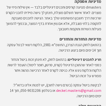
מדיניות אספקה
dmasters מציעה קורסים ותכנים דיגיטליים בלבד — אין שילוח פיזי של
מוצרים. לאחר אישור תשלום מוצלח, תינתן לך גישה מיידית לתכני הקורס
שרכשת דרך חשבון המשתמש שלך באתר. הגישה לתכנים מוענקת
לתקופה בלתי מוגבלת, אלא אם צוין אחרת בדף המוצר, ובכפוף להמשך
פעילות השירות ותוקפות חשבונך.
מדיניות החזרות והחזרים
בהתאם לחוק הגנת הצרכן, התשמ”א-1981, הלקוח רשאי לבטל עסקה
תוך 14 ימים מיום ביצוע הרכישה.
חריג לתכנים דיגיטליים:
בהתאם לחוק, לא תינתן זכות ביטול והחזר
כספי לאחר שהתוכן הדיגיטלי (קורס, סרטון, חומר לימוד) הועמד לרשות
הלקוח והלקוח ניגש אליו. כניסה לקורס לאחר הרכישה מהווה ויתור
מפורש על זכות הביטול.
לבקשת ביטול עסקה (בטרם גישה לתוכן), יש לפנות אלינו בדוא”ל:
deckel.masters@gmail.com
או בטלפון: 050-9031206, תוך 14
ימים מיום הרכישה.
ההצעות שלך