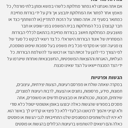
אם אתה ואנחנו לא נפתור מחלוקת כלשהי במשא ומתן בלתי פורמלי, כל
מאמץ אחר לפתור את המחלוקת יתבצע אך ורק על ידי בוררות מחייבת
כמתואר בסעיף זה. אתה מוותר על הזכות להתדיין (או להשתתף כצד או
חבר קבוצה) בכל המחלוקות בבית המשפט בפני שופט או חבר
מושבעים. המחלוקת תיושב בבוררות מחייבת בהתאם לכללי הבוררות
המסחרית של איגוד הבוררות הישראלי. כל צד רשאי לבקש כל סעד של
צו מניעה זמני או מקדמי מכל בית משפט בעל סמכות שיפוט מוסמכת,
לפי הצורך כדי להגן על זכויות הצד או רכושו עד להשלמת הבוררות. כל
העלויות, האגרות וההוצאות המשפטיות, החשבונאיות ואחרות שייגרמו על
ידי הצד המנצח יישאו על הצד שאינו מנצח.
הגשות ופרטיות
במקרה שאתה שולח או מפרסם רעיונות, הצעות יצירתיות, עיצובים,
תמונות, מידע, פרסומות, נתונים או הצעות, לרבות רעיונות למוצרים,
שירותים, תכונות, טכנולוגיות או מבצעים חדשים או משופרים, אתה
מסכים במפורש שהגשות כאלה יבוצעו באופן אוטומטי יטופל כלא סודי
ולא קנייני ויהפוך לרכושנו הבלעדי ללא כל פיצוי או קרדיט לך באשר הוא.
לא יהיו לנו ולשותפים המסונפים שלנו התחייבויות לגבי הגשות או פוסטים
כאלה והם רשאים להשתמש ברעיונות הכלולים בהגשות או פוסטים