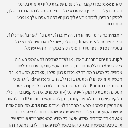
©
Cookie
: כמות קטנה של נתונים שנוצרת על ידי אתר אינטרנט
ונשמרת על ידי דפדפן האינטרנט שלך. הוא משמש לזיהוי הדפדפן שלך,
לספק ניתוחים, לזכור מידע עליך כגון העדפת השפה שלך או פרטי
התחברות.
*
חברה
: כאשר מדיניות זו מזכירה “חברה”, “אנחנו”, “אנחנו” או “שלנו”,
היא מתייחסת ל-dmasters, ירושלים, ישראל האחראית למידע שלך
במסגרת מדיניות פרטיות זו. © מדינה: במקרה זה היא ישראל.
לקוח
: מתייחס לחברה, לארגון או לאדם שנרשם להשתמש בשירות
dmasters כדי ללמוד תוכנות גרפיות באמצעות קורסים דיגיטליים.
מכשיר: כל מכשיר מחובר לאינטרנט כגון: טלפון, טאבלט, מחשב או כל
מכשיר אחר שניתן להשתמש בו כדי לבקר ב-dmasters ולהשתמש
בשירותים.
כתובת IP
: לכל מכשיר המחובר לאינטרנט מוקצה מספר
המכונה כתובת פרוטוקול אינטרנט (IP). מספרים אלה מוקצים בדרך כלל
בלוקים גיאוגרפיים. לעתים קרובות ניתן להשתמש בכתובת IP כדי לזהות
את המיקום שממנו מכשיר מתחבר לאינטרנט.
כוח אדם:
מתייחס לאותם
אנשים המועסקים על ידי dmasters או שהם בחוזה לביצוע שירות
מטעם אחד הצדדים.
מידע אישי:
כל מידע המאפשר זיהוי או זיהוי של
אדם טבעי במישרין, בעקיפין או בקשר למידע אחר – לרבות מספר זיהוי