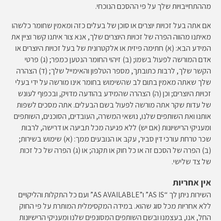
מההתחייבויות שלך על פי ההסכם הנוכחי.
אם אתה בעל זכויות יוצרים או סוכן של בעלים כזה ומאמין שחומר כלשהו
מאיתנו מהווה הפרה של זכויות היוצרים שלך, אנא צור איתנו קשר וציין את
המידע הבא: (א) חתימה פיזית או אלקטרונית של בעל זכויות היוצרים או
אדם המורשה לפעול בשמו; (ב) זיהוי החומר הנטען כמפר; (ג) פרטי
הקשר שלך, לרבות כתובתך, מספר הטלפון והאימייל שלך; (ד) הצהרה
שלך שאתה מאמין בתום לב שהשימוש בחומר אינו מורשה על ידי בעלי
זכויות היוצרים; וכן (ה) הצהרה שהמידע בהודעה מדויק, ובכפוף לעונש
של עדות שקר אתה מורשה לפעול בשם הבעלים. אתה מסכים לשפות
אותנו ואת השותפים שלנו, נושאי המשרה, העובדים, הסוכנים, השותפים
ומעניקי הרישיונות (אם יש) ללא פגיעה מכל תביעה או דרישה, לרבות
שכר טרחת עורכי דין סביר, עקב או הנובעים ממך: (א) שימוש בשירות;
(ב) הפרה של הסכם זה או כל חוק או תקנה; או (ג) הפרה של כל זכות
של צד שלישי.
אין אחריות
השירות ניתן לך “AS IS” ו”AS AVAILABLE” ועם כל התקלות והליקויים
ללא אחריות מכל סוג שהוא. במידה המקסימלית המותרת על פי החוק
החל, אנו, בעצמנו ובשם השותפים המסונפים שלנו ומעניקי הרישיונות