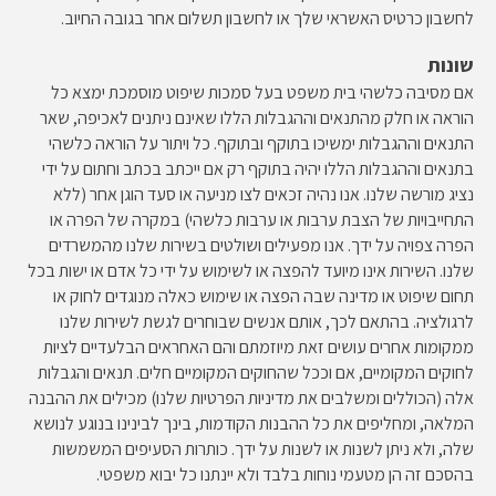
לחשבון כרטיס האשראי שלך או לחשבון תשלום אחר בגובה החיוב.
שונות
אם מסיבה כלשהי בית משפט בעל סמכות שיפוט מוסמכת ימצא כל
הוראה או חלק מהתנאים וההגבלות הללו שאינם ניתנים לאכיפה, שאר
התנאים וההגבלות ימשיכו בתוקף ובתוקף. כל ויתור על הוראה כלשהי
בתנאים וההגבלות הללו יהיה בתוקף רק אם ייכתב בכתב וחתום על ידי
נציג מורשה שלנו. אנו נהיה זכאים לצו מניעה או סעד הוגן אחר (ללא
התחייבויות של הצבת ערבות או ערבות כלשהי) במקרה של הפרה או
הפרה צפויה על ידך. אנו מפעילים ושולטים בשירות שלנו מהמשרדים
שלנו. השירות אינו מיועד להפצה או לשימוש על ידי כל אדם או ישות בכל
תחום שיפוט או מדינה שבה הפצה או שימוש כאלה מנוגדים לחוק או
לרגולציה. בהתאם לכך, אותם אנשים שבוחרים לגשת לשירות שלנו
ממקומות אחרים עושים זאת מיוזמתם והם האחראים הבלעדיים לציות
לחוקים המקומיים, אם וככל שהחוקים המקומיים חלים. תנאים והגבלות
אלה (הכוללים ומשלבים את מדיניות הפרטיות שלנו) מכילים את ההבנה
המלאה, ומחליפים את כל ההבנות הקודמות, בינך לבינינו בנוגע לנושא
שלה, ולא ניתן לשנות או לשנות על ידך. כותרות הסעיפים המשמשות
בהסכם זה הן מטעמי נוחות בלבד ולא יינתנו כל יבוא משפטי.