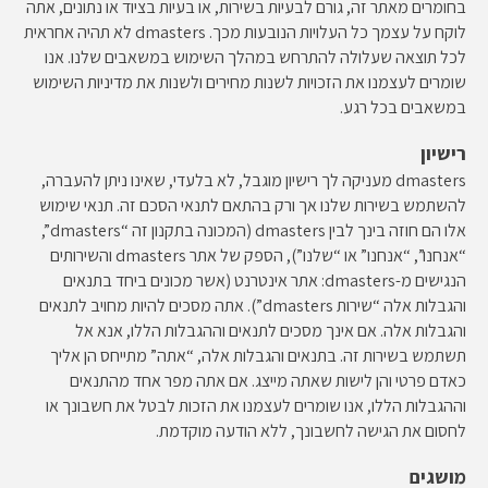
בחומרים מאתר זה, גורם לבעיות בשירות, או בעיות בציוד או נתונים, אתה
לוקח על עצמך כל העלויות הנובעות מכך. dmasters לא תהיה אחראית
לכל תוצאה שעלולה להתרחש במהלך השימוש במשאבים שלנו. אנו
שומרים לעצמנו את הזכויות לשנות מחירים ולשנות את מדיניות השימוש
במשאבים בכל רגע.
רישיון
dmasters מעניקה לך רישיון מוגבל, לא בלעדי, שאינו ניתן להעברה,
להשתמש בשירות שלנו אך ורק בהתאם לתנאי הסכם זה. תנאי שימוש
אלו הם חוזה בינך לבין dmasters (המכונה בתקנון זה “dmasters”,
“אנחנו”, “אנחנו” או “שלנו”), הספק של אתר dmasters והשירותים
הנגישים מ-dmasters: אתר אינטרנט (אשר מכונים ביחד בתנאים
והגבלות אלה “שירות dmasters”). אתה מסכים להיות מחויב לתנאים
והגבלות אלה. אם אינך מסכים לתנאים וההגבלות הללו, אנא אל
תשתמש בשירות זה. בתנאים והגבלות אלה, “אתה” מתייחס הן אליך
כאדם פרטי והן לישות שאתה מייצג. אם אתה מפר אחד מהתנאים
וההגבלות הללו, אנו שומרים לעצמנו את הזכות לבטל את חשבונך או
לחסום את הגישה לחשבונך, ללא הודעה מוקדמת.
מושגים