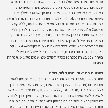
אנו משתמשים ב-Cookies כדי לזהות את האזורים באתר האינטרנט
שלנו שבהם ביקרת. Cookie היא פיסת נתונים קטנה המאוחסנת
במחשב או במכשיר הנייד שלך על ידי דפדפן האינטרנט שלך. אנו
משתמשים בקובצי Cookie כדי לשפר את הביצועים והפונקציונליות של
השירות שלנו, אך הם אינם חיוניים לשימוש בהם. עם זאת, ללא קובצי
Cookie אלה, פונקציונליות מסוימת כמו סרטונים עלולה להפוך ללא
זמינה או שתידרש להזין את פרטי ההתחברות שלך בכל פעם שתבקר
בפלטפורמה שלנו’ מכיוון שלא נוכל לזכור שנכנסת בעבר. ניתן להגדיר
את רוב דפדפני האינטרנט להשבית את השימוש בקובצי Cookie. עם
זאת, אם תשבית את העוגיות, ייתכן שלא תוכל לגשת לפונקציונליות
באתר שלנו בצורה נכונה או בכלל. לעולם איננו שמים מידע אישי מזהה
בעוגיות.
שינויים בתנאים וההגבלות שלנו
אתה מאשר ומסכים שאנו עשויים להפסיק (לצמיתות או זמנית) לספק
את השירות (או תכונות כלשהן בתוך השירות) לך או למשתמשים בדרך
כלל לפי שיקול דעתנו הבלעדי, ללא הודעה מוקדמת אליך. אתה רשאי
להפסיק להשתמש בשירות בתום שנת המינוי, בלבד. אינך צריך להודיע ​​
לנו באופן ספציפי כאשר אתה מפסיק להשתמש בשירות, בתום השנה.
אתה מאשר ומסכים שאם נשבית את הגישה לחשבונך, ייתכן שתימנע