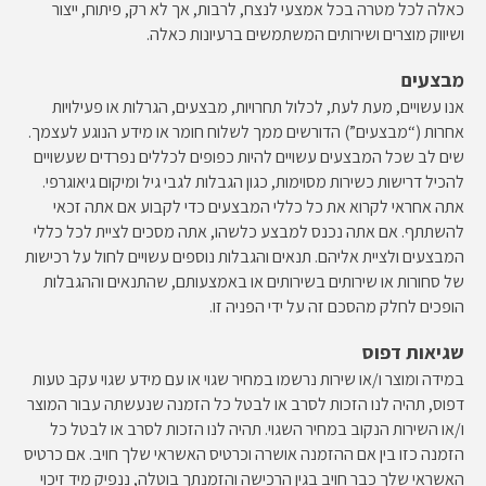
כאלה לכל מטרה בכל אמצעי לנצח, לרבות, אך לא רק, פיתוח, ייצור
ושיווק מוצרים ושירותים המשתמשים ברעיונות כאלה.
מבצעים
אנו עשויים, מעת לעת, לכלול תחרויות, מבצעים, הגרלות או פעילויות
אחרות (“מבצעים”) הדורשים ממך לשלוח חומר או מידע הנוגע לעצמך.
שים לב שכל המבצעים עשויים להיות כפופים לכללים נפרדים שעשויים
להכיל דרישות כשירות מסוימות, כגון הגבלות לגבי גיל ומיקום גיאוגרפי.
אתה אחראי לקרוא את כל כללי המבצעים כדי לקבוע אם אתה זכאי
להשתתף. אם אתה נכנס למבצע כלשהו, ​​אתה מסכים לציית לכל כללי
המבצעים ולציית אליהם. תנאים והגבלות נוספים עשויים לחול על רכישות
של סחורות או שירותים בשירותים או באמצעותם, שהתנאים וההגבלות
הופכים לחלק מהסכם זה על ידי הפניה זו.
שג
י
אות דפוס
במידה ומוצר ו/או שירות נרשמו במחיר שגוי או עם מידע שגוי עקב טעות
דפוס, תהיה לנו הזכות לסרב או לבטל כל הזמנה שנעשתה עבור המוצר
ו/או השירות הנקוב במחיר השגוי. תהיה לנו הזכות לסרב או לבטל כל
הזמנה כזו בין אם ההזמנה אושרה וכרטיס האשראי שלך חויב. אם כרטיס
האשראי שלך כבר חויב בגין הרכישה והזמנתך בוטלה, ננפיק מיד זיכוי