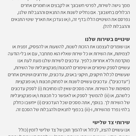
ממך גישה לשירות, לפרטי חשבונך או לקבצים או חומרים אחרים
הכלולים בחשבונך. אם נחליט לשנות את התנאים וההגבלות שלנו,
נפרסם את השינויים הללו בדף זה, ו/או נעדכן את תאריך שינוי התנאים
וההגבלות להלן.
שינויים בשירות שלנו
אנו שומרים לעצמנו את הזכות לשנות, להשעות או להפסיק, זמנית או
לצמיתות, את השירות או כל שירות שאליו הוא מתחבר, עם או בלי הודעה
מוקדמת וללא אחריות כלפיך. עדכונים לשירות שלנו מעת לעת אנו
עשויים לספק שיפורים או שיפורים לתכונות/פונקציונליות של השירות,
שעשויים לכלול תיקונים, תיקוני באגים, עדכונים, שדרוגים ושינויים אחרים
(“עדכונים”). עדכונים עשויים לשנות או למחוק תכונות ו/או פונקציות
מסוימות של השירות. אתה מסכים שאין לנו מחויבות (i) לספק עדכונים
כלשהם, או (ii) להמשיך לספק או לאפשר כל תכונות ו/או פונקציונליות
של השירות לך. בנוסף, אתה מסכים שכל העדכונים (i) ייחשבו כחלק
בלתי נפרד מהשירות, ו-(ii) בכפוף לתנאים ולהגבלות של הסכם זה.
שירותי צד שלישי
אנו עשויים להציג, לכלול או להפוך תוכן של צד שלישי לזמין (כולל