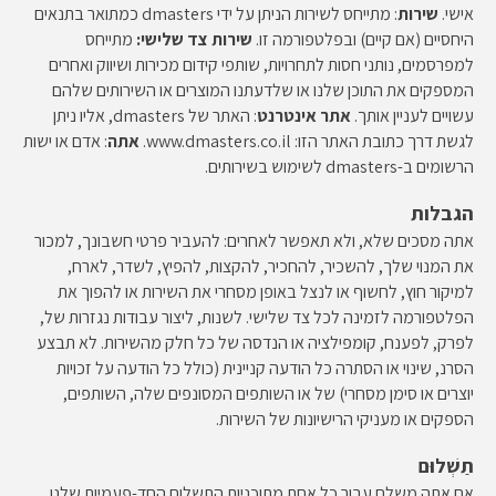
אישי.
שירות
: מתייחס לשירות הניתן על ידי dmasters כמתואר בתנאים
היחסיים (אם קיים) ובפלטפורמה זו.
שירות צד שלישי:
מתייחס
למפרסמים, נותני חסות לתחרויות, שותפי קידום מכירות ושיווק ואחרים
המספקים את התוכן שלנו או שלדעתנו המוצרים או השירותים שלהם
עשויים לעניין אותך.
אתר אינטרנט
: האתר של dmasters, אליו ניתן
לגשת דרך כתובת האתר הזו: www.dmasters.co.il.
אתה
: אדם או ישות
הרשומים ב-dmasters לשימוש בשירותים.
הגבלות
אתה מסכים שלא, ולא תאפשר לאחרים: להעביר פרטי חשבונך, למכור
את המנוי שלך, להשכיר, להחכיר, להקצות, להפיץ, לשדר, לארח,
למיקור חוץ, לחשוף או לנצל באופן מסחרי את השירות או להפוך את
הפלטפורמה לזמינה לכל צד שלישי. לשנות, ליצור עבודות נגזרות של,
לפרק, לפענח, קומפילציה או הנדסה של כל חלק מהשירות. לא תבצע
הסרנ, שינוי או הסתרה כל הודעה קניינית (כולל כל הודעה על זכויות
יוצרים או סימן מסחרי) של או השותפים המסונפים שלה, השותפים,
הספקים או מעניקי הרישיונות של השירות.
תַשְׁלוּם
אם אתה משלם עבור כל אחת מתוכניות התשלום החד-פעמיות שלנו,