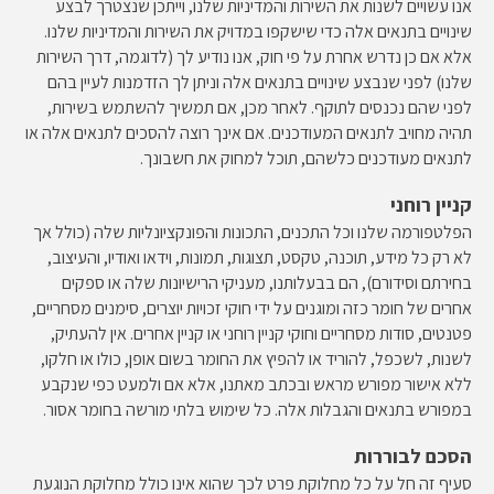
אנו עשויים לשנות את השירות והמדיניות שלנו, וייתכן שנצטרך לבצע
שינויים בתנאים אלה כדי שישקפו במדויק את השירות והמדיניות שלנו.
אלא אם כן נדרש אחרת על פי חוק, אנו נודיע לך (לדוגמה, דרך השירות
שלנו) לפני שנבצע שינויים בתנאים אלה וניתן לך הזדמנות לעיין בהם
לפני שהם נכנסים לתוקף. לאחר מכן, אם תמשיך להשתמש בשירות,
תהיה מחויב לתנאים המעודכנים. אם אינך רוצה להסכים לתנאים אלה או
לתנאים מעודכנים כלשהם, תוכל למחוק את חשבונך.
קניין רוחני
הפלטפורמה שלנו וכל התכנים, התכונות והפונקציונליות שלה (כולל אך
לא רק כל מידע, תוכנה, טקסט, תצוגות, תמונות, וידאו ואודיו, והעיצוב,
בחירתם וסידורם), הם בבעלותנו, מעניקי הרישיונות שלה או ספקים
אחרים של חומר כזה ומוגנים על ידי חוקי זכויות יוצרים, סימנים מסחריים,
פטנטים, סודות מסחריים וחוקי קניין רוחני או קניין אחרים. אין להעתיק,
לשנות, לשכפל, להוריד או להפיץ את החומר בשום אופן, כולו או חלקו,
ללא אישור מפורש מראש ובכתב מאתנו, אלא אם ולמעט כפי שנקבע
במפורש בתנאים והגבלות אלה. כל שימוש בלתי מורשה בחומר אסור.
הסכם לבוררות
סעיף זה חל על כל מחלוקת פרט לכך שהוא אינו כולל מחלוקת הנוגעת