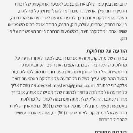
לתביעות בגין סעד שולם או הוגן בנוגע לאכיפה או תקפותן של זכויות
הקניין הרוחני שלך או שלך. המונח “מחלוקת” פירושו כל מחלוקת,
פעולה או מחלוקת אחרת בינך לבינינו הנוגעת לשירותים או להסכם זה,
בין אם בחוזה, אחריות, עוולה, חוק, תקנה, פקודה או כל בסיס משפטי או
שוויוני אחר. “מחלוקת” תינתן במשמעות הרחבה ביותר האפשרית על פי
חוק.
הודעה על מחלוקת
במקרה של מחלוקת, אתה או אנחנו חייבים למסור לאחר הודעה על
מחלוקת, שהיא הצהרה בכתב המציגה את השם, הכתובת ופרטי
ההתקשרות של הצד שנותן אותה, את העובדות הגורמות למחלוקת, וכן
הסעד המבוקש. עליך לשלוח כל הודעה על מחלוקת באמצעות דואר
אלקטרוני לכתובת: deckel.masters@gmail.com. אנו נשלח אליך
כל הודעה על מחלוקת בדואר לכתובת שלך אם יש לנו אותה, או בדרך
אחרת לכתובת הדוא”ל שלך. אתה ואנו ננסה לפתור כל מחלוקת
באמצעות משא ומתן בלתי פורמלי תוך שישים (60) יום מתאריך שליחת
ההודעה על המחלוקת. לאחר שישים (60) יום, אתה או אנחנו עשויים
להתחיל בבוררות.
בוררות מחייבת