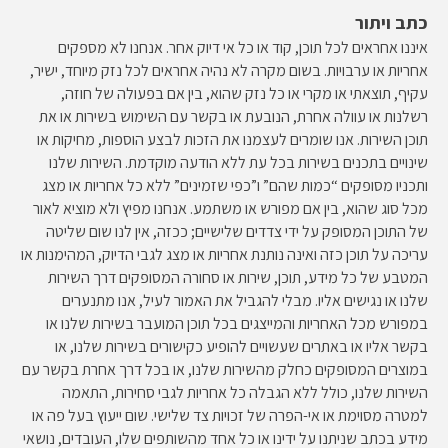
כתב ויתור
איננו אחראים לכל תוכן, קוד או כל אי דיוק אחר. אנחנו לא מספקים
אחריות או ערבויות. בשום מקרה לא נהיה אחראים לכל נזק מיוחד, ישיר,
עקיף, תוצאתי או מקרי או כל נזק שהוא, בין אם בפעולה של חוזה,
רשלנות או עוולה אחרת, הנובעת או בקשר עם השימוש בשירות או את
תוכן השירות. אנו שומרים לעצמנו את הזכות לבצע הוספות, מחיקות או
שינויים בתכנים בשירות בכל עת ללא הודעה מוקדמת. השירות שלנו
ותכניו מסופקים “כמות שהם” ו”כפי שזמינים” ללא כל אחריות או מצג
מכל סוג שהוא, בין אם מפורש או משתמע. אנחנו מפיץ ולא מוציא לאור
של התוכן המסופק על ידי צדדים שלישיים; ככזה, אין לנו שום שליטה
עריכה על תוכן כזה ואינה נותנת אחריות או מצג לגבי הדיוק, המהימנות או
המטבע של כל מידע, תוכן, שירות או סחורה המסופקים דרך השירות
שלנו או נגישים אליו. מבלי להגביל את האמור לעיל, אנו מתנערים
במפורש מכל האחריות והמייצגים בכל תוכן המועבר בשירות שלנו או
בקשר אליו או באתרים שעשויים להופיע כקישורים בשירות שלנו, או
במוצרים המסופקים כחלק מהשירות שלנו, או בכל דרך אחרת בקשר עם
השירות שלנו, כולל ללא הגבלה כל אחריות לגבי סחירות, התאמה
למטרה מסוימת או אי-הפרה של זכויות צד שלישי. שום ייעוץ בעל פה או
מידע בכתב שניתנו על ידינו או כל אחד מהשותפים שלו, העובדים, נושאי