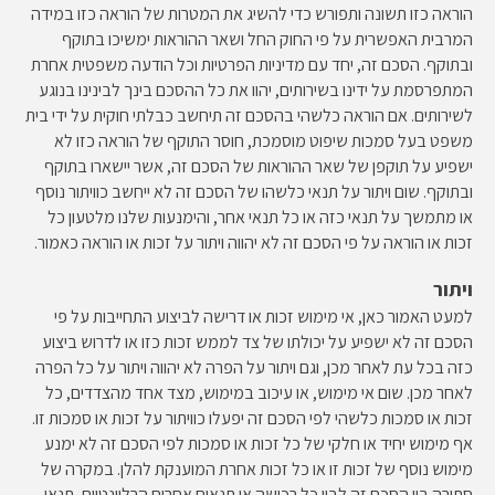
הוראה כזו תשונה ותפורש כדי להשיג את המטרות של הוראה כזו במידה
המרבית האפשרית על פי החוק החל ושאר ההוראות ימשיכו בתוקף
ובתוקף. הסכם זה, יחד עם מדיניות הפרטיות וכל הודעה משפטית אחרת
המתפרסמת על ידינו בשירותים, יהוו את כל ההסכם בינך לבינינו בנוגע
לשירותים. אם הוראה כלשהי בהסכם זה תיחשב כבלתי חוקית על ידי בית
משפט בעל סמכות שיפוט מוסמכת, חוסר התוקף של הוראה כזו לא
ישפיע על תוקפן של שאר ההוראות של הסכם זה, אשר יישארו בתוקף
ובתוקף. שום ויתור על תנאי כלשהו של הסכם זה לא ייחשב כוויתור נוסף
או מתמשך על תנאי כזה או כל תנאי אחר, והימנעות שלנו מלטעון כל
זכות או הוראה על פי הסכם זה לא יהווה ויתור על זכות או הוראה כאמור.
ויתור
למעט האמור כאן, אי מימוש זכות או דרישה לביצוע התחייבות על פי
הסכם זה לא ישפיע על יכולתו של צד לממש זכות כזו או לדרוש ביצוע
כזה בכל עת לאחר מכן, וגם ויתור על הפרה לא יהווה ויתור על כל הפרה
לאחר מכן. שום אי מימוש, או עיכוב במימוש, מצד אחד מהצדדים, כל
זכות או סמכות כלשהי לפי הסכם זה יפעלו כוויתור על זכות או סמכות זו.
אף מימוש יחיד או חלקי של כל זכות או סמכות לפי הסכם זה לא ימנע
מימוש נוסף של זכות זו או כל זכות אחרת המוענקת להלן. במקרה של
סתירה בין הסכם זה לבין כל רכישה או תנאים אחרים הרלוונטיים, תנאי