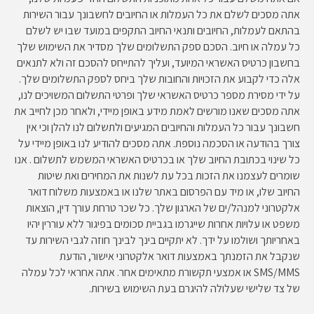
אתה מסכים לשלם את כל העמלות או החיובים לחשבונך עבור השירות
בהתאם לעמלות, החיובים ותנאי החיוב התקפים במועד שבו יש לשלם
כל עמלה או חיוב. הסכם ספק התשלומים שלך מסדיר את השימוש שלך
בחשבון כרטיס האשראי המיועד, ועליך להתייחס להסכם זה ולא לתנאים
אלה כדי לקבוע את הזכויות והחובות שלך ביחס לספק התשלומים שלך.
על ידי מסירת מספר כרטיס האשראי שלך ופרטי התשלום המשויכים לנו,
אתה מסכים שאנו מורשים לאמת מידע באופן מיידי, ולאחר מכן לחייב את
חשבונך עבור כל העמלות והחיובים המגיעים ולתשלום לנו להלן וכי אין
צורך בהודעה או הסכמה נוספת. אתה מסכים להודיע ​​לנו באופן מיידי על
כל שינוי בכתובת החיוב שלך או בכרטיס האשראי המשמש לתשלום . אנו
שומרים לעצמנו את הזכות בכל עת לשנות את המחירים ואת שיטות
החיוב שלו, או מיד עם הפרסום באתר שלנו או באמצעות משלוח דואר
אלקטרוני למנהל/ים של הארגון שלך. כל שכר טרחת עורך דין, הוצאות
משפט או עלויות אחרות שייגרמו בגביית סכומים בפיגור ללא עוררין יהיו
באחריותך ושולמו על ידך. לא יתקיים בינך לבינך חוזה לגבי השירות עד
שנקבל את הזמנתך באמצעות דואר אלקטרוני אישור, הודעת
SMS/MMS או אמצעי תקשורת מתאימים אחר. אתה אחראי לכל עמלה
של צד שלישי שעלולה להיגרם בעת השימוש בשירות.