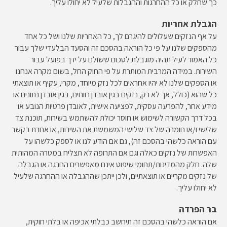
כך שחלק או כל ההחרגות וההגבלות שלעיל לא יחולו עליך.
הגבלת אחריות
על אף הנזקים שעלולים להיגרם לך, כל האחריות שלנו ושל כל אחד
מהספקים שלנו על פי כל הוראה בהסכם זה והסעד הבלעדי שלך עבור
כל האמור לעיל תהיה מוגבלת לסכום ששולם על ידך בפועל עבור
השירות. במידה המרבית המותרת על פי החוק החל, בשום מקרה אנחנו
או הספקים שלנו לא יהיו אחראים לכל נזק מיוחד, מקרי, עקיף או תוצאתי
כל שהוא (כולל, אך לא רק, נזקים בגין אובדן רווחים, בגין אובדן נתונים או
מידע אחר, להפרעה עסקית, לפציעה אישית, לאובדן פרטיות הנובע או
בכל דרך הקשורה לשימוש או חוסר יכולת להשתמש בשירות, תוכנת צד
שלישי ו/או חומרה של צד שלישי המשמשת את השירות, או אחרת בקשר
עם הוראה כלשהי בהסכם זה), גם אם הודע לנו או לספק כלשהו על
האפשרות של נזקים כאלה וגם אם התרופה לא תצליח במטרה המהותית
שלה. חלק מהמדינות/תחומי שיפוט אינם מאפשרים החרגה או הגבלה
של נזקים מקריים או תוצאתיים, ולכן ייתכן שההגבלה או ההחרגה שלעיל
לא יחולו עליך.
בר הפרדה
אם הוראה כלשהי בהסכם זה תיחשב כבלתי אכיפה או בלתי חוקית,