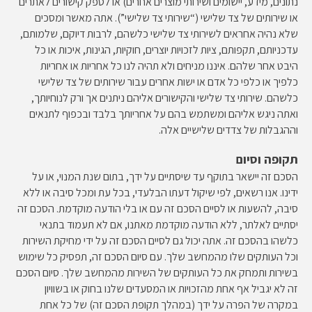
נתונים, מידע, יישומים ושירותי מוצרים אחרים) או לספק קישורים לאתרים
או שירותים של צד שלישי (“שירותי צד שלישי”). אתה מאשר ומסכים
שלא נהיה אחראים לשירותי צד שלישי כלשהם, לרבות דיוקם, שלמותם,
עדכניותם, תקפותם, ציות לזכויות יוצרים, חוקיות, הגינות, איכות או כל
היבט אחר שלהם. איננו מניחים ולא תהיה לנו כל אחריות או אחריות
כלפיך או כלפי כל אדם או ישות אחרים עבור שירותים של צד שלישי
כלשהם. שירותי צד שלישי והקישורים אליהם ניתנים אך ורק לנוחיותך,
ואתה ניגש אליהם ומשתמש בהם על אחריותך בלבד ובכפוף לתנאים
וההגבלות של צדדים שלישיים אלה.
תקופה וסיום
הסכם זה יישאר בתוקף עד שיסתיים על ידך, בתום שנת המנוי, או על
ידינו. אנו רשאים, לפי שיקול דעתו הבלעדי, בכל עת ומכל סיבה או ללא
סיבה, להשעות או לסיים הסכם זה עם או בלי הודעה מוקדמת. הסכם זה
יסתיים לאלתר, ללא הודעה מוקדמת מאתנו, אם לא תעמוד בתנאי
כלשהו בהסכם זה. אתה יכול גם לסיים הסכם זה על ידי מחיקת השירות
וכל העותקים שלו מהמחשב שלך. עם סיום הסכם זה, תפסיק כל שימוש
בשירות ותמחק את כל העותקים של השירות מהמחשב שלך. סיום הסכם
זה לא יגביל אף אחת מהזכויות או המסעדים שלנו בחוק או בשוויון
במקרה של הפרה על ידך (במהלך תקופת הסכם זה) של כל אחת