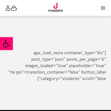
תפריט
סל
הקניות
פתח סרגל 
[ajax_load_more container_type="div"
post_type="post" posts_per_page="6"
images_loaded="true" placeholder="true"
transition_container="false" button_label="טען עוד"
category="students" scroll="false"]